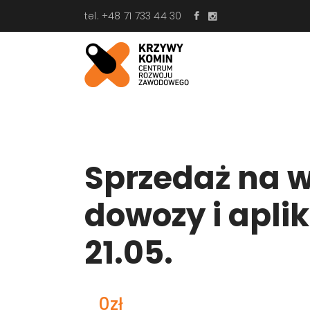
tel. +48 71 733 44 30
Sprzedaż na 
dowozy i aplik
21.05.
0zł