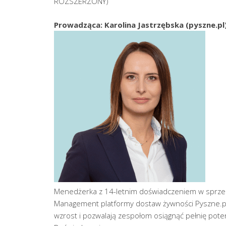
ROZSZERZONY)
Prowadząca: Karolina Jastrzębska (pyszne.pl
Menedżerka z 14-letnim doświadczeniem w sprzeda
Management platformy dostaw żywności Pyszne.pl. 
wzrost i pozwalają zespołom osiągnąć pełnię poten