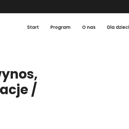
Start
Program
O nas
Dla dziec
wynos,
acje /