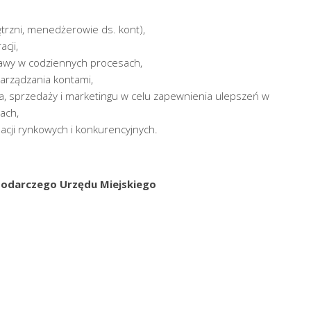
trzni, menedżerowie ds. kont),
acji,
awy w codziennych procesach,
 zarządzania kontami,
ta, sprzedaży i marketingu w celu zapewnienia ulepszeń w
ach,
acji rynkowych i konkurencyjnych.
podarczego Urzędu Miejskiego