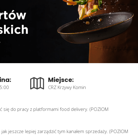
ina:
Miejsce:
5:00
CRZ Krzywy Komin
ć się do pracy z platformami food delivery. (POZIOM
jak jeszcze lepiej zarządzić tym kanałem sprzedaży. (POZIOM