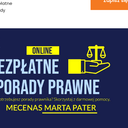
Zapisz się
płatne
ady