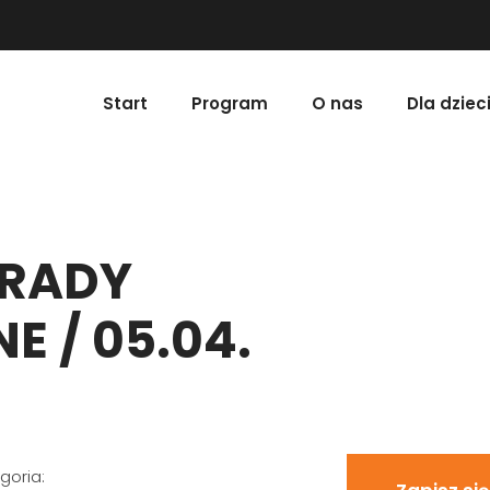
Start
Program
O nas
Dla dziec
ORADY
E / 05.04.
goria: