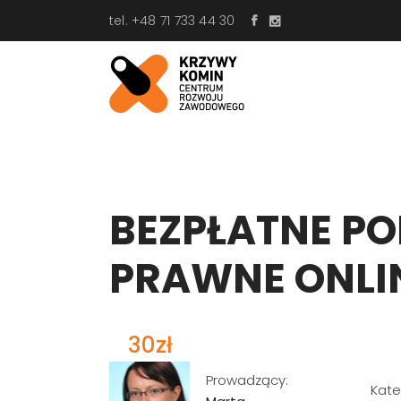
tel. +48 71 733 44 30
BEZPŁATNE P
PRAWNE ONLIN
30zł
Prowadzący:
Kate