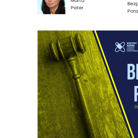
Marta
Bez
Pater
Por