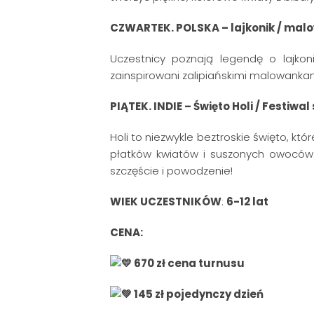
CZWARTEK. POLSKA – lajkonik / malo
Uczestnicy poznają legendę o lajkon
zainspirowani zalipiańskimi malowankam
PIĄTEK. INDIE – Święto Holi / Festiwal 
Holi to niezwykle beztroskie święto, 
płatków kwiatów i suszonych owoców
szczęście i powodzenie!
WIEK UCZESTNIKÓW
:
6-12 lat
CENA:
670 zł cena turnusu
145 zł pojedynczy dzień