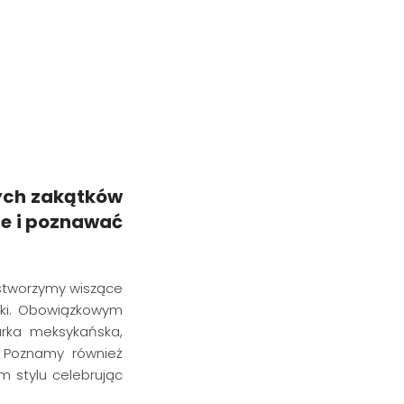
ych zakątków
ce i poznawać
 stworzymy wiszące
aki. Obowiązkowym
arka meksykańska,
. Poznamy również
m stylu celebrując