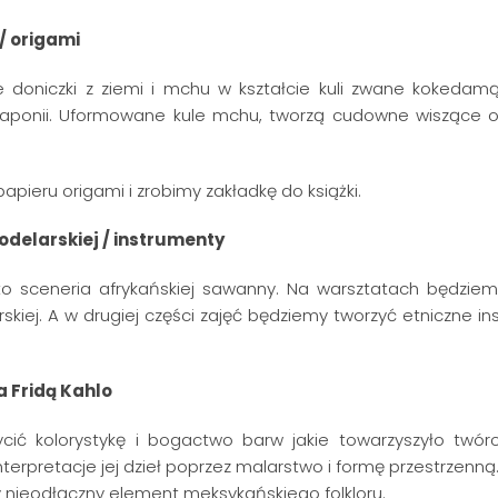
/ origami
 doniczki z ziemi i mchu w kształcie kuli zwane kokedamą
Japonii. Uformowane kule mchu, tworzą cudowne wiszące 
pieru origami i zrobimy zakładkę do książki.
odelarskiej / instrumenty
..oto sceneria afrykańskiej sawanny. Na warsztatach będziem
kiej. A w drugiej części zajęć będziemy tworzyć etniczne in
 Fridą Kahlo
ić kolorystykę i bogactwo barw jakie towarzyszyło twórc
interpretacje jej dzieł poprzez malarstwo i formę przestrzenn
ły nieodłączny element meksykańskiego folkloru.