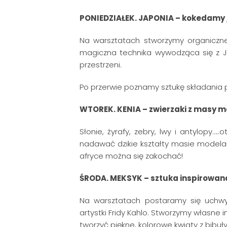
PONIEDZIAŁEK. JAPONIA – kokedamy 
Na warsztatach stworzymy organiczne
magiczna technika wywodząca się z 
przestrzeni.
Po przerwie poznamy sztukę składania pa
WTOREK. KENIA – zwierzaki z masy m
Słonie, żyrafy, zebry, lwy i antylopy…
nadawać dzikie kształty masie modelars
afryce można się zakochać!
ŚRODA. MEKSYK – sztuka inspirowana
Na warsztatach postaramy się uchwyc
artystki Fridy Kahlo. Stworzymy własne 
tworzyć piękne, kolorowe kwiaty z bibu