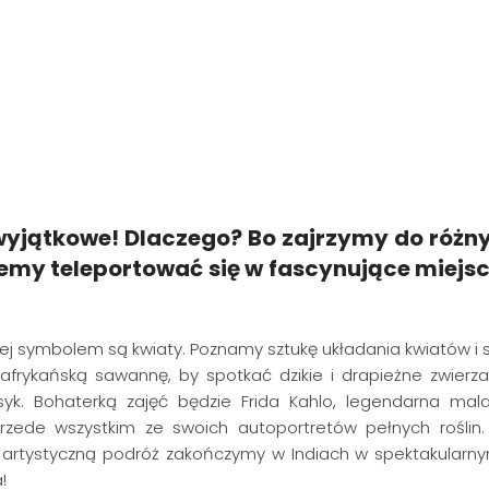
yjątkowe! Dlaczego? Bo zajrzymy do różn
emy teleportować się w fascynujące miejs
rej symbolem są kwiaty. Poznamy sztukę układania kwiatów i
frykańską sawannę, by spotkać dzikie i drapieżne zwierz
yk. Bohaterką zajęć będzie Frida Kahlo, legendarna mal
 przede wszystkim ze swoich autoportretów pełnych roślin
a artystyczną podróż zakończymy w Indiach w spektakularny
!