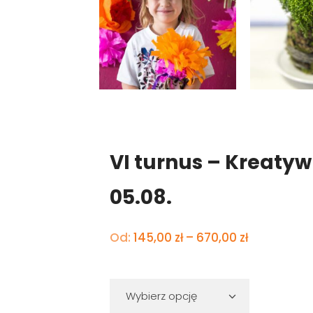
VI turnus – Kreatyw
05.08.
Zakres
Od:
145,00
zł
–
670,00
zł
cen:
od
145,00 zł
do
670,00 zł
Wybierz opcję