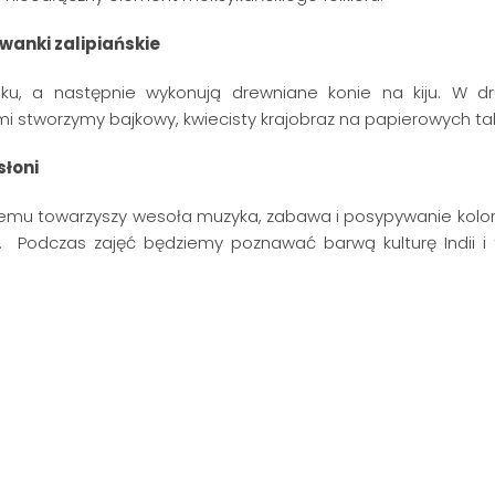
wanki zalipiańskie
iku, a następnie wykonują drewniane konie na kiju.
W dr
i stworzymy bajkowy, kwiecisty krajobraz na papierowych ta
słoni
któremu towarzyszy wesoła muzyka, zabawa i posypywanie kol
.
Podczas zajęć będziemy poznawać barwą kulturę Indii i 