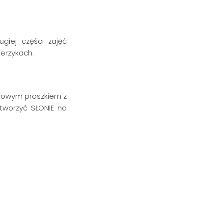
ugiej części zajęć
lerzykach.
orowym proszkiem z
tworzyć SŁONIE na