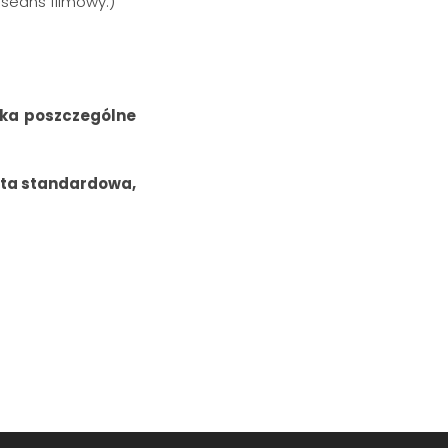
 seans filmowy:)
yka poszczególne
ieta standardowa,