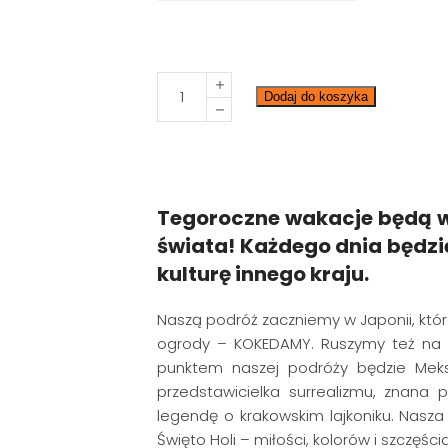
VI
Dodaj do koszyka
turnus
-
Kreatywni
podróżnicy
/
Tegoroczne wakacje będą w
01-
świata!
Każdego dnia będzi
05.08.
kulturę innego kraju.
quantity
Naszą podróż zaczniemy w Japonii, któ
ogrody – KOKEDAMY. Ruszymy też na a
punktem naszej podróży będzie Meks
przedstawicielka surrealizmu, znana
legendę o krakowskim lajkoniku. Nasz
Święto Holi – miłości, kolorów i szczęścia