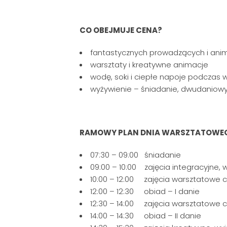
CO OBEJMUJE CENA?
fantastycznych prowadzących i ani
warsztaty i kreatywne animacje
wodę, soki i ciepłe napoje podczas 
wyżywienie – śniadanie, dwudaniow
RAMOWY PLAN DNIA WARSZTATOWE
07:30 – 09:00 śniadanie
09:00 – 10:00 zajęcia integracyjne, 
10:00 – 12:00 zajęcia warsztatowe cz
12:00 – 12:30 obiad – I danie
12:30 – 14:00 zajęcia warsztatowe cz
14:00 – 14:30 obiad – II danie