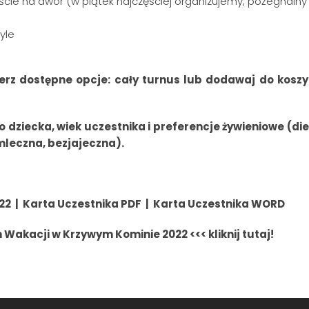
jście na dwór (w piątek najczęściej organizujemy, pożegnalny
yle
erz dostępne opcje: cały turnus lub dodawaj do kosz
o dziecka, wiek uczestnika i preferencje żywieniowe (d
leczna, bezjajeczna).
022
|
Karta Uczestnika PDF
|
Karta Uczestnika WORD
akacji w Krzywym Kominie 2022 <<< kliknij tutaj!