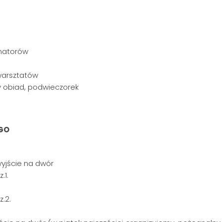
matorów
warsztatów
y obiad, podwieczorek
GO
wyjście na dwór
.1.
.2.