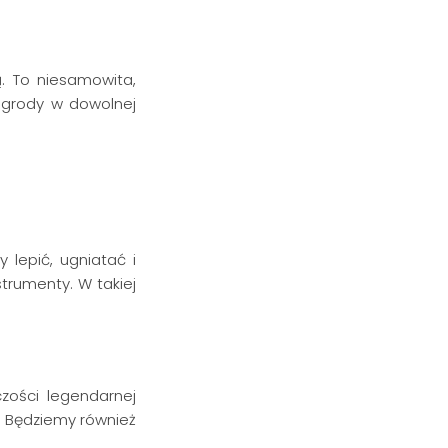
. To niesamowita,
ogrody w dowolnej
y lepić, ugniatać i
strumenty. W takiej
zości legendarnej
ą. Będziemy również