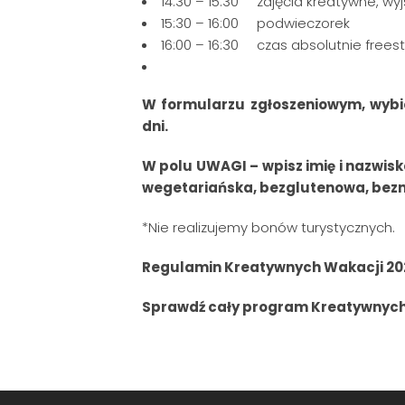
14:30 – 15:30 zajęcia kreatywne, wy
15:30 – 16:00 podwieczorek
16:00 – 16:30 czas absolutnie freest
W formularzu zgłoszeniowym, wybi
dni.
W polu UWAGI – wpisz imię i nazwisk
wegetariańska, bezglutenowa, bezm
*Nie realizujemy bonów turystycznych.
Regulamin Kreatywnych Wakacji 2
Sprawdź cały program Kreatywnych W